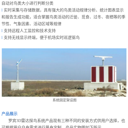
自动对鸟类大小进行判断分类
l
实时采集与存储数据，具有强大的鸟类活动规律分析、统计图表显示
和报告生成功能，适合掌握鸟类活动的迁徙、觅食、过冬、夜栖等的季
节性、气象因素、活动区域等规律
l
支持远程人工监控和技术支持
l
支持
无线显示终端，便于机场实时巡逻驱鸟
系统固定架设图
产品展示
罗宾3D雷达探鸟系统产品现有三种不同的安装方式供用户选择，也
可根据用户自身需求进行量身定制，产品实物图如下所示。