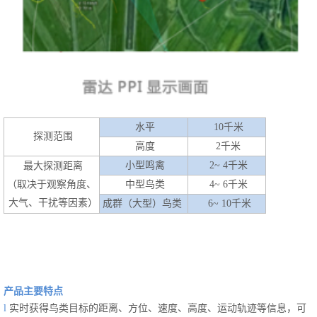
水平
10千米
探测范围
高度
2千米
小型鸣禽
2~ 4千米
最大探测距离
（取决于观察角度、
中型鸟类
4~ 6千米
大气、干扰等因素）
成群（大型）鸟类
6~ 10千米
产品主要特点
l
实时获得鸟类目标的距离、方位、速度、高度、运动轨迹等信息，可